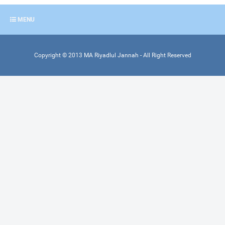
MENU
Copyright ©
2013
MA Riyadlul Jannah
- All Right Reserved