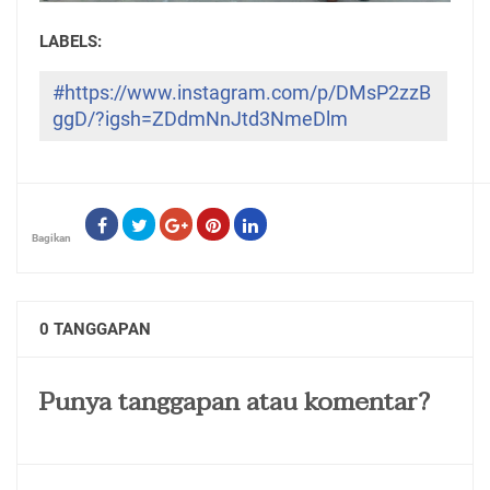
#https://www.instagram.com/p/DMsP2zzB
ggD/?igsh=ZDdmNnJtd3NmeDlm
Bagikan
0 TANGGAPAN