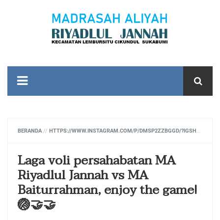
BERANDA
//
HTTPS://WWW.INSTAGRAM.COM/P/DMSP2ZZBGGD/?IGSH=ZDDMNNJTD3NMEDLM
Laga voli persahabatan MA
Riyadlul Jannah vs MA
Baiturrahman, enjoy the game!
🏐🤝🤝