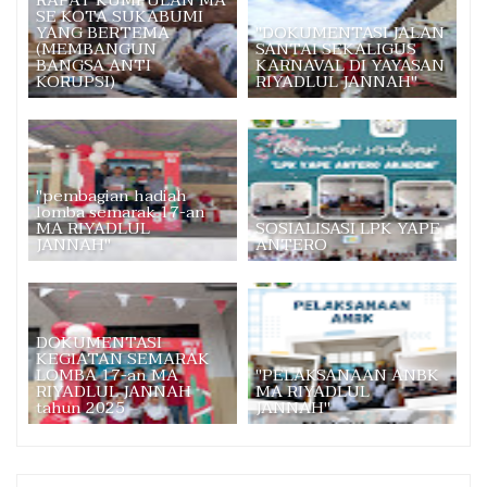
RAPAT KUMPULAN MA
SE KOTA SUKABUMI
YANG BERTEMA
"DOKUMENTASI JALAN
(MEMBANGUN
SANTAI SEKALIGUS
BANGSA ANTI
KARNAVAL DI YAYASAN
KORUPSI)
RIYADLUL JANNAH"
"pembagian hadiah
lomba semarak 17-an
MA RIYADLUL
SOSIALISASI LPK YAPE
JANNAH"
ANTERO
DOKUMENTASI
KEGIATAN SEMARAK
LOMBA 17-an MA
"PELAKSANAAN ANBK
RIYADLUL JANNAH
MA RIYADLUL
tahun 2025
JANNAH"