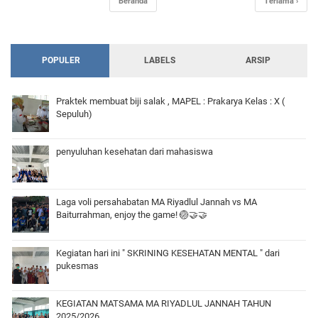
Beranda
Terlama ›
POPULER
LABELS
ARSIP
Praktek membuat biji salak , MAPEL : Prakarya Kelas : X (
Sepuluh)
penyuluhan kesehatan dari mahasiswa
Laga voli persahabatan MA Riyadlul Jannah vs MA
Baiturrahman, enjoy the game! 🏐🤝🤝
Kegiatan hari ini " SKRINING KESEHATAN MENTAL " dari
pukesmas
KEGIATAN MATSAMA MA RIYADLUL JANNAH TAHUN
2025/2026