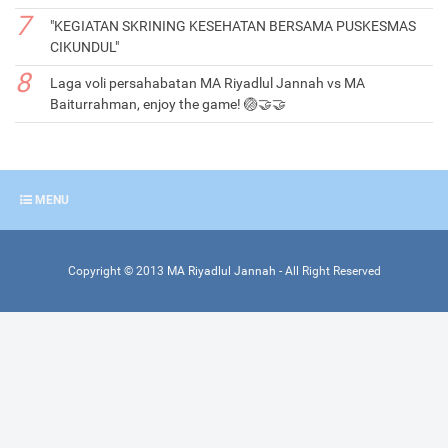
"KEGIATAN SKRINING KESEHATAN BERSAMA PUSKESMAS
CIKUNDUL"
Laga voli persahabatan MA Riyadlul Jannah vs MA
Baiturrahman, enjoy the game! 🏐🤝🤝
MENU
Copyright ©
2013
MA Riyadlul Jannah
- All Right Reserved