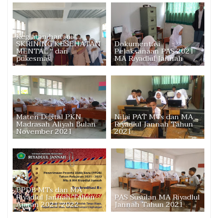
Kegiatan hari ini "
SKRINING KESEHATAN
Dokumentasi
MENTAL " dari
Pelaksanaan PAS 2021
pukesmas
MA Riyadlul Jannah
Materi Digital PKN
Nilai PAT MTs dan MA
Madrasah Aliyah Bulan
Riyadlul Jannah Tahun
November 2021
2021
PPDB MTs dan MA
Riyadlul Jannah Tahun
PAS Susulan MA Riyadlul
Ajaran 2021/2022
Jannah Tahun 2021