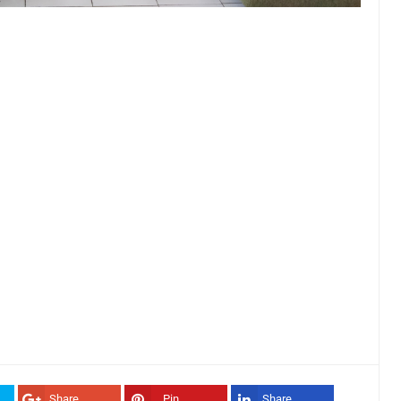
Share
Pin
Share