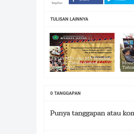
Bagikan
TULISAN LAINNYA
PPDB MTs dan MA Riyadlul
Jannah Tahun Ajaran
Mone
2021/2022
Tahu
0 TANGGAPAN