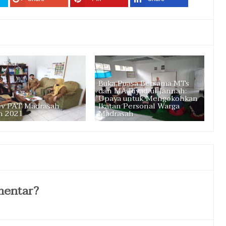
Buka Puasa Bersama MTs
dan MA Riyadlul Jannah:
Upaya untuk Mengokohkan
v PAT Madrasah
Ikatan Personal Warga
n 2021
Madrasah