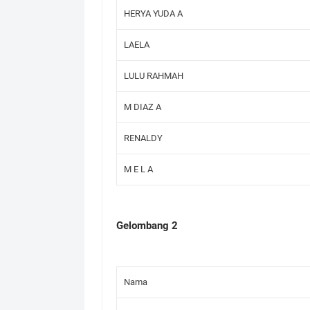
HERYA YUDA A
LAELA
LULU RAHMAH
M DIAZ A
RENALDY
M E L A
Gelombang 2
Nama